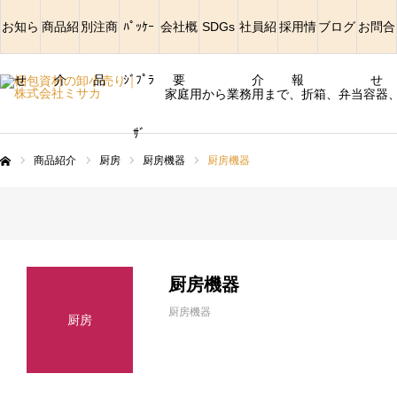
お知ら
商品紹
別注商
ﾊﾟｯｹｰ
会社概
SDGs
社員紹
採用情
ブログ
お問合
せ
介
品
ｼﾞﾌﾟﾗ
要
介
報
せ
家庭用から業務用まで、折箱、弁当容器
ｻﾞ
商品紹介
厨房
厨房機器
厨房機器
ム
厨房機器
厨房機器
厨房