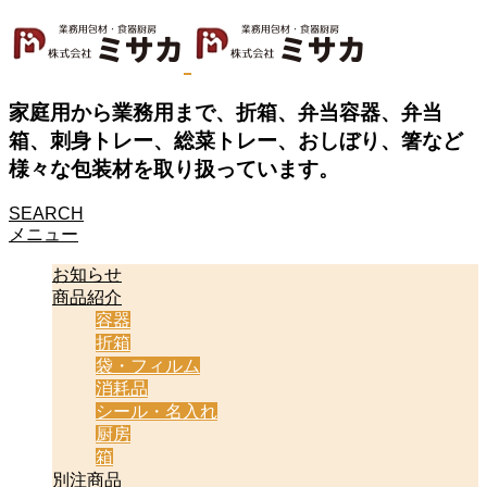
家庭用から業務用まで、折箱、弁当容器、弁当
箱、刺身トレー、総菜トレー、おしぼり、箸など
様々な包装材を取り扱っています。
SEARCH
メニュー
お知らせ
商品紹介
容器
折箱
袋・フィルム
消耗品
シール・名入れ
厨房
箱
別注商品