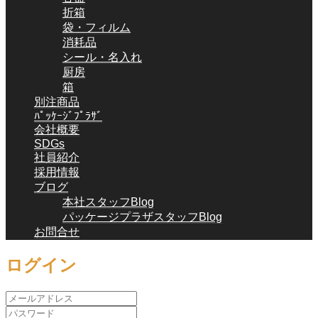
折箱
袋・フィルム
消耗品
シール・名入れ
厨房
箱
別注商品
ﾊﾟｯｹｰｼﾞﾌﾟﾗｻﾞ
会社概要
SDGs
社員紹介
採用情報
ブログ
本社スタッフBlog
パッケージプラザスタッフBlog
お問合せ
ログイン