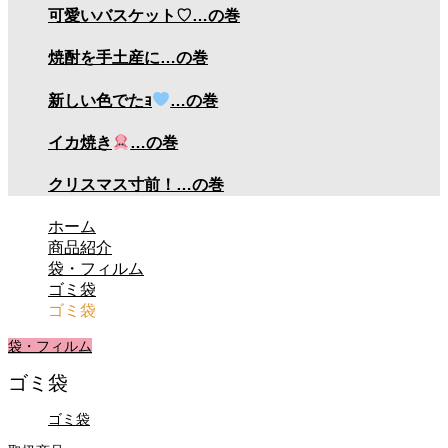
可愛いバスケット♡…の巻
焼酎を手土産に…の巻
新しい色でたｮ
…の巻
イカ焼き
…の巻
クリスマス寸前！…の巻
ホーム
商品紹介
袋・フィルム
ゴミ袋
ゴミ袋
袋・フィルム
ゴミ袋
ゴミ袋