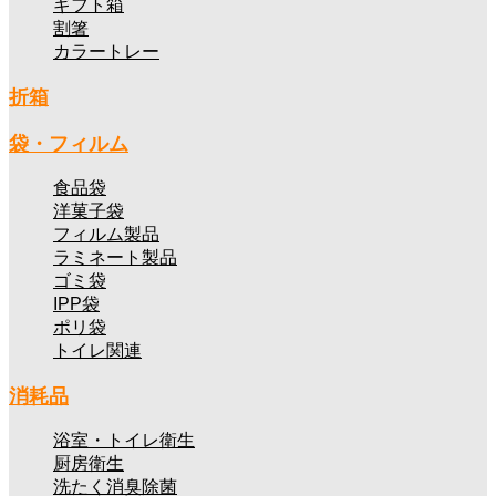
ギフト箱
割箸
カラートレー
折箱
袋・フィルム
食品袋
洋菓子袋
フィルム製品
ラミネート製品
ゴミ袋
IPP袋
ポリ袋
トイレ関連
消耗品
浴室・トイレ衛生
厨房衛生
洗たく消臭除菌