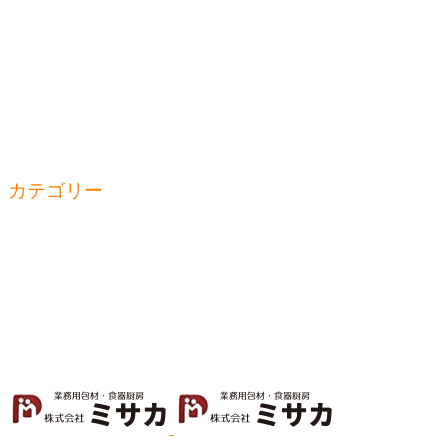
別注商品
ﾊﾟｯｹｰｼﾞﾌﾟﾗｻﾞ
会社概要
SDGs
社員紹介
採用情報
ブログ
お問合せ
カテゴリー
容器
シール・名入れ
袋・フィルム
厨房
折箱
消耗品
箱