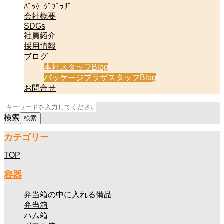
ﾊﾟｯｹｰｼﾞﾌﾟﾗｻﾞ
会社概要
SDGs
社員紹介
採用情報
ブログ
本社スタッフBlog
パッケージプラザスタッフBlog
お問合せ
検索
カテゴリー
TOP
容器
弁当箱の中に入れる備品
弁当箱
ハム箱