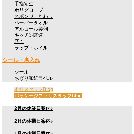
手指衛生
ポリグローブ
スポンジ・たわし
ペーパータオル
アルコール製剤
キッチン関連
容器
ラップ・ホイル
シール・名入れ
シール
ちぎり和紙ラベル
本社スタッフBlog
パッケージプラザスタッフBlog
3月の休業日案内♪
2月の休業日案内♪
1月の休業日案内♪