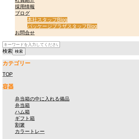
社員紹介
採用情報
ブログ
本社スタッフBlog
パッケージプラザスタッフBlog
お問合せ
検索
カテゴリー
TOP
容器
弁当箱の中に入れる備品
弁当箱
ハム箱
ギフト箱
割箸
カラートレー