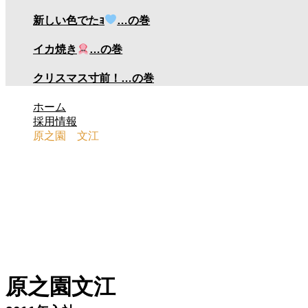
新しい色でたｮ
…の巻
イカ焼き
…の巻
クリスマス寸前！…の巻
ホーム
採用情報
原之園 文江
原之園 文江
お客様のご要望に応えられる存在でいられることを心
原之園文江