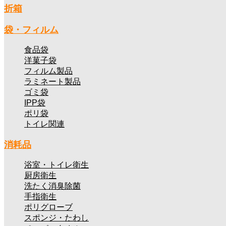
折箱
袋・フィルム
食品袋
洋菓子袋
フィルム製品
ラミネート製品
ゴミ袋
IPP袋
ポリ袋
トイレ関連
消耗品
浴室・トイレ衛生
厨房衛生
洗たく消臭除菌
手指衛生
ポリグローブ
スポンジ・たわし