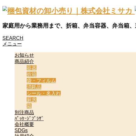
家庭用から業務用まで、折箱、弁当容器、弁当箱、
SEARCH
メニュー
お知らせ
商品紹介
容器
折箱
袋・フィルム
消耗品
シール・名入れ
厨房
箱
別注商品
ﾊﾟｯｹｰｼﾞﾌﾟﾗｻﾞ
会社概要
SDGs