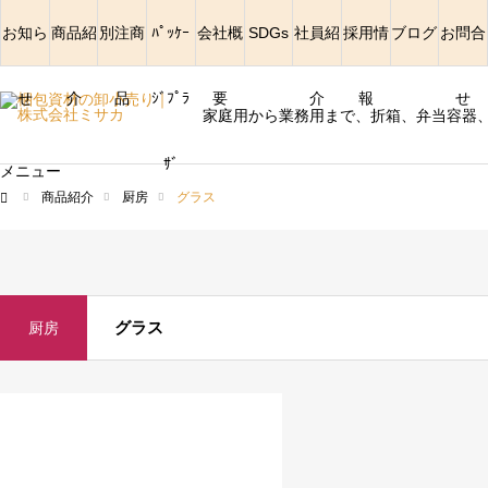
お知ら
商品紹
別注商
ﾊﾟｯｹｰ
会社概
SDGs
社員紹
採用情
ブログ
お問合
せ
介
品
ｼﾞﾌﾟﾗ
要
介
報
せ
家庭用から業務用まで、折箱、弁当容器
ｻﾞ
メニュー
商品紹介
厨房
グラス
ム
グラス
厨房