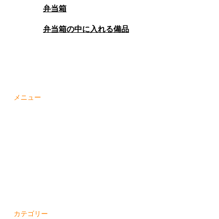
弁当箱
弁当箱の中に入れる備品
メニュー
お知らせ
商品紹介
別注商品
ﾊﾟｯｹｰｼﾞﾌﾟﾗｻﾞ
会社概要
SDGs
社員紹介
採用情報
ブログ
お問合せ
カテゴリー