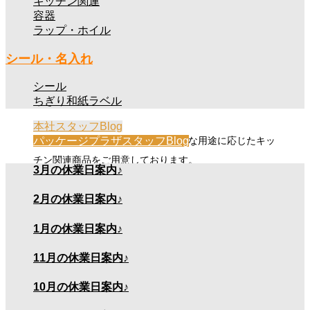
キッチン関連
ンミニ、CRマイティマッチグリップ、トーチバーナー、スモ
容器
ークチップ、スモークウッドロング、レンジフードフィルタ
ラップ・ホイル
ー、油凝固剤など
シール・名入れ
シール
商品について
ちぎり和紙ラベル
本社スタッフBlog
パッケージプラザスタッフBlog
お客様のニーズに合わせてさまざまな用途に応じたキッ
チン関連商品をご用意しております。
3月の休業日案内♪
2月の休業日案内♪
商品写真
1月の休業日案内♪
11月の休業日案内♪
10月の休業日案内♪