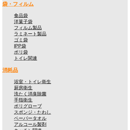
ロス、タウパーホップペーパー、レアキッチンペーパーホルダ
袋・フィルム
ー、油こし紙、トレイメイト、エリエールミートペーパー、フ
食品袋
レッシュマスター保護シート、リードおいしくなるシート、ベ
洋菓子袋
タつきません紙、ヘイコー天ぷら敷紙、天ぷら敷紙、耐油天
フィルム製品
ラミネート製品
敷、米炊ネット、お茶パック・だしパック、コーヒーフィルタ
ゴミ袋
ー、刃物キラリン、キッチンハサミ、クッキングトング、三角
IPP袋
コーナー、ナチュレ使い分け抗菌プチまな板、プル・ミエ使い
ポリ袋
トイレ関連
分け抗菌プチまな板、スマートカッティングボード、CT10ナ
チュレカット＆トレー、アクリルマドラー、ポアラー、ワイン
消耗品
セーバー、トレシー、トーション、俺の丸氷、俺のクラッシュ
浴室・トイレ衛生
アイス、アイススタンド氷柱、冷水ポット、ウォーターピッチ
厨房衛生
ャー、テーブルポット、ホームスケール、デジタルはかり
洗たく消臭除菌
手指衛生
12kg、耐熱軽量カップ、EEスイーツポリ絞り袋・口金、スロ
ポリグローブ
ウバッグ、固形燃料化苑ニューエースE、固形燃料トップボッ
スポンジ・たわし
クス、液体燃料、OZ HEAT 液体燃料、マイ・ボンベL、コン
ペーパータオル
アルコール製剤
郎ボンベR、コン郎こんろ、CRチャッカマン、CRチャッカマ