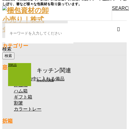
しぼり、箸など様々な包装材を取り扱っています。
SEARC
カテゴリー
ホーム
検索
TOP
商品紹介
消耗品
容器
キッチン関連
消耗品
弁当箱の中に入れる備品
キッチン関連
弁当箱
キッチン関連
ハム箱
ギフト箱
キッチン関連
取扱商品
以下に記載
割箸
ヘイコーキッチンペーパ
カラートレー
ー、リードペーパー、ピーチキッチンタオル、激吸収キッチン
折箱
タオル、職人魂、クレシアキッチンペーパー、厨房用マルチク