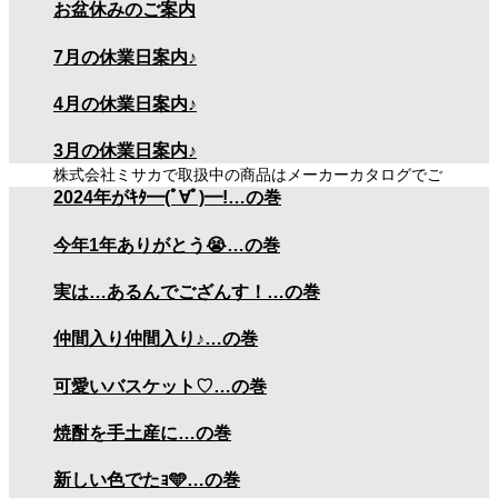
お盆休みのご案内
7月の休業日案内♪
商品カタログ
4月の休業日案内♪
3月の休業日案内♪
株式会社ミサカで取扱中の商品はメーカーカタログでご
2024年がｷﾀ━(ﾟ∀ﾟ)━!…の巻
確認ください。
メーカーカタログ
今年1年ありがとう😭…の巻
※通信環境によりましては、カタログが表示されるまで
実は…あるんでござんす！…の巻
にお時間を要する場合がございます。
仲間入り仲間入り♪…の巻
可愛いバスケット♡…の巻
弊社へのお問合せ手順
焼酎を手土産に…の巻
1
新しい色でたｮ🩵…の巻