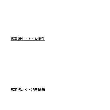
浴室衛生・トイレ衛生
衣類洗たく・消臭除菌