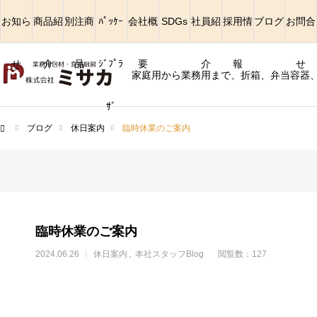
お知ら
商品紹
別注商
ﾊﾟｯｹｰ
会社概
SDGs
社員紹
採用情
ブログ
お問合
せ
介
品
ｼﾞﾌﾟﾗ
要
介
報
せ
家庭用から業務用まで、折箱、弁当容器
ｻﾞ
ブログ
休日案内
臨時休業のご案内
ム
臨時休業のご案内
2024.06.26
休日案内
本社スタッフBlog
閲覧数：127