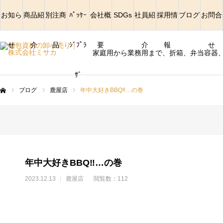
お知ら
商品紹
別注商
ﾊﾟｯｹｰ
会社概
SDGs
社員紹
採用情
ブログ
お問合
せ
介
品
ｼﾞﾌﾟﾗ
要
介
報
せ
家庭用から業務用まで、折箱、弁当容器
ｻﾞ
ブログ
鹿屋店
年中大好きBBQ‼︎…の巻
ム
年中大好きBBQ‼︎…の巻
2023.12.13
鹿屋店
閲覧数：112