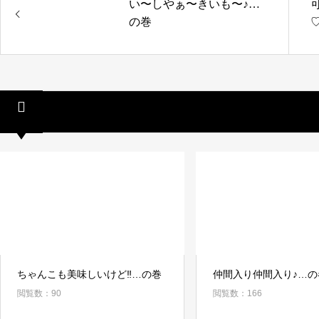
い〜しやぁ〜きいも〜♪…
の巻
関連記事
ちゃんこも美味しいけど‼︎…の巻
仲間入り仲間入り♪…の
閲覧数：90
閲覧数：166