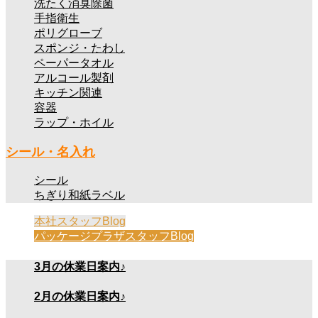
洗たく消臭除菌
手指衛生
ポリグローブ
スポンジ・たわし
ペーパータオル
アルコール製剤
キッチン関連
容器
ラップ・ホイル
シール・名入れ
シール
ちぎり和紙ラベル
本社スタッフBlog
パッケージプラザスタッフBlog
3月の休業日案内♪
2月の休業日案内♪