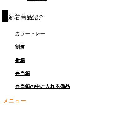
新着商品紹介
カラートレー
割箸
折箱
弁当箱
弁当箱の中に入れる備品
メニュー
お知らせ
商品紹介
別注商品
ﾊﾟｯｹｰｼﾞﾌﾟﾗｻﾞ
会社概要