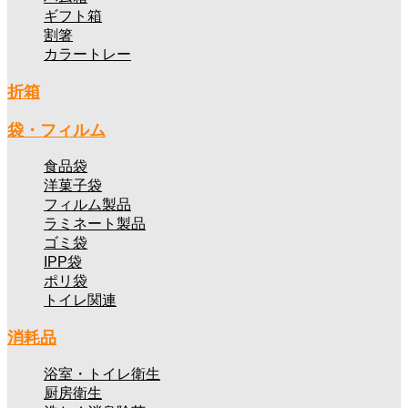
ギフト箱
割箸
カラートレー
折箱
袋・フィルム
食品袋
洋菓子袋
フィルム製品
ラミネート製品
ゴミ袋
IPP袋
ポリ袋
トイレ関連
消耗品
浴室・トイレ衛生
厨房衛生