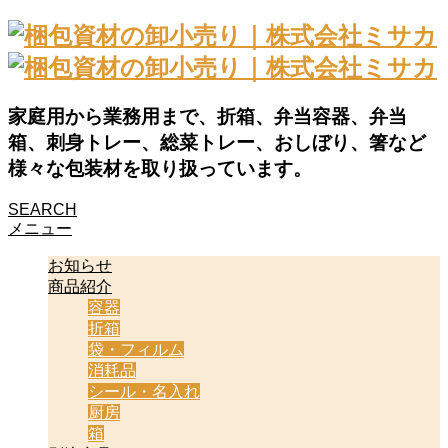
家庭用から業務用まで、折箱、弁当容器、弁当
箱、刺身トレー、総菜トレー、おしぼり、箸など
様々な包装材を取り扱っています。
SEARCH
メニュー
お知らせ
商品紹介
容器
折箱
袋・フィルム
消耗品
シール・名入れ
厨房
箱