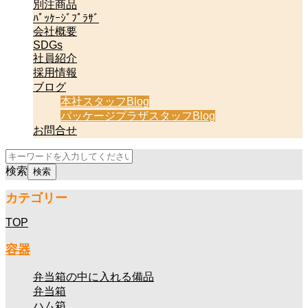
別注商品
ﾊﾟｯｹｰｼﾞﾌﾟﾗｻﾞ
会社概要
SDGs
社員紹介
採用情報
ブログ
本社スタッフBlog
パッケージプラザスタッフBlog
お問合せ
検索
カテゴリー
TOP
容器
弁当箱の中に入れる備品
弁当箱
ハム箱