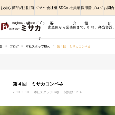
お知ら
商品紹
別注商
ﾊﾟｯｹｰ
会社概
SDGs
社員紹
採用情
ブログ
お問合
せ
介
品
ｼﾞﾌﾟﾗ
要
介
報
せ
家庭用から業務用まで、折箱、弁当容器
ｻﾞ
ブログ
本社スタッフBlog
第４回 ミサカコンペ⛳
ム
第４回 ミサカコンペ⛳
2023.05.10
本社スタッフBlog
閲覧数：214